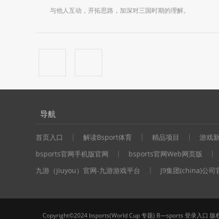
与他人互动，开拓思路，加深对三国时期的理解。
导航
首页入口
解读Bsport体育
精品项目
游戏
bsports官网手机版官网
bsports官网Web网页版
九游（jiuyou）官网-九游游戏平台
J9集团(china)公
Copyright©2024 bsports(World Cup 专题) B—sports 登录入口