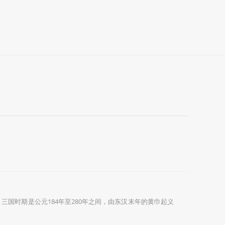
国时期是公元184年至280年之间，由东汉末年的黄巾起义