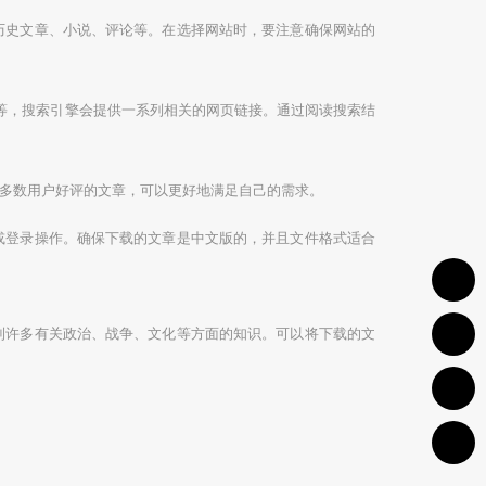
历史文章、小说、评论等。在选择网站时，要注意确保网站的
”等，搜索引擎会提供一系列相关的网页链接。通过阅读搜索结
多数用户好评的文章，可以更好地满足自己的需求。
或登录操作。确保下载的文章是中文版的，并且文件格式适合
到许多有关政治、战争、文化等方面的知识。可以将下载的文
1