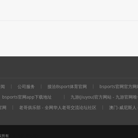
新闻
公司服务
接洽Bsport体育官网
bsports官网官方网
bsports官网app下载地址
九游(jiuyou)官方网站 - 九游官网唯一
司官网
老哥俱乐部 - 全网华人老哥交流论坛社区
澳门-威尼斯人 
 版权所有
XML地图
网站统计