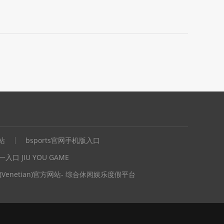
站
bsports官网手机版入口
入口 JIU YOU GAME
(Venetian)官方网站- 综合休闲娱乐度假平台