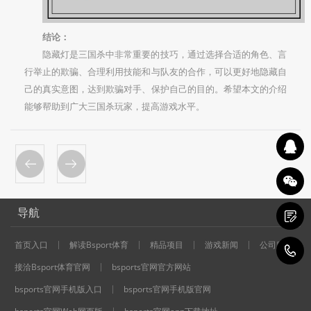
结论：
隐藏灯是三国杀中非常重要的技巧，通过选择合适的角色、言
行举止的欺骗、合理利用技能和与队友的合作，可以更好地隐藏自
己的真实意图，达到欺骗对手、保护自己的目的。希望本文的介绍
能够帮助到广大三国杀玩家，提高游戏水平。
导航
首页入口
解读Bsport体育
精品项目
游戏新闻
公司服务
1
接洽Bsport体育官网
bsports官网官方网站
bsports官网手机版入口
bsports官网手机版官网